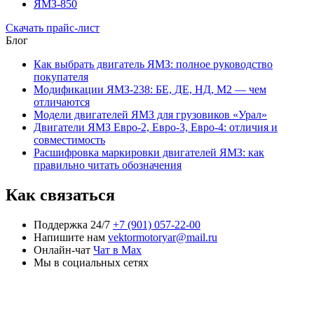
ЯМЗ-850
Скачать прайс-лист
Блог
Как выбрать двигатель ЯМЗ: полное руководство
покупателя
Модификации ЯМЗ-238: БЕ, ДЕ, НД, М2 — чем
отличаются
Модели двигателей ЯМЗ для грузовиков «Урал»
Двигатели ЯМЗ Евро-2, Евро-3, Евро-4: отличия и
совместимость
Расшифровка маркировки двигателей ЯМЗ: как
правильно читать обозначения
Как связаться
Поддержка 24/7
+7 (901) 057-22-00
Напишите нам
vektormotoryar@mail.ru
Онлайн-чат
Чат в Max
Мы в социальных сетях