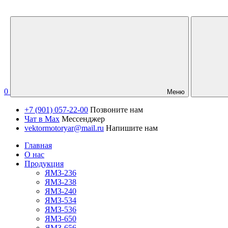
0
Меню
+7 (901) 057-22-00
Позвоните нам
Чат в Max
Мессенджер
vektormotoryar@mail.ru
Напишите нам
Главная
О нас
Продукция
ЯМЗ-236
ЯМЗ-238
ЯМЗ-240
ЯМЗ-534
ЯМЗ-536
ЯМЗ-650
ЯМЗ-656