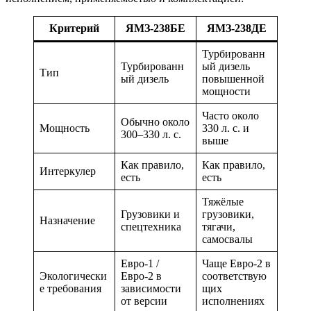
Критерий
ЯМЗ-238БЕ
ЯМЗ-238ДЕ
Турбированн
Турбированн
ый дизель
Тип
ый дизель
повышенной
мощности
Часто около
Обычно около
Мощность
330 л. с. и
300–330 л. с.
выше
Как правило,
Как правило,
Интеркулер
есть
есть
Тяжёлые
Грузовики и
грузовики,
Назначение
спецтехника
тягачи,
самосвалы
Евро-1 /
Чаще Евро-2 в
Экологически
Евро-2 в
соответствую
е требования
зависимости
щих
от версии
исполнениях