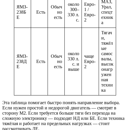
МАЗ,
около
Евро-
ЯМЗ-
Обыч
Урал,
300–
1 /
238Б
Есть
но
спецт
330 л.
Евро-
Е
есть
ехник
с.
2
а
Тягач
и,
тяжёл
ые
около
самос
ЯМЗ-
Обыч
чаще
330 л.
валы,
238Д
Есть
но
Евро-
с. и
высок
Е
есть
2
выше
онагр
ужен
ная
техни
ка
Эта таблица помогает быстро понять направление выбора.
Если нужен простой и недорогой двигатель — смотрят в
сторону М2. Если требуется больше тяги без перехода на
сложную электронику — подходят НД или БЕ. Если техника
тяжёлая и работает на предельных нагрузках — стоит
рассматривать ДЕ.