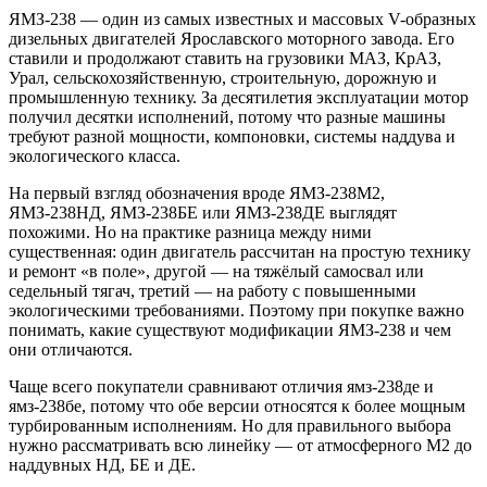
ЯМЗ-238 — один из самых известных и массовых V-образных
дизельных двигателей Ярославского моторного завода. Его
ставили и продолжают ставить на грузовики МАЗ, КрАЗ,
Урал, сельскохозяйственную, строительную, дорожную и
промышленную технику. За десятилетия эксплуатации мотор
получил десятки исполнений, потому что разные машины
требуют разной мощности, компоновки, системы наддува и
экологического класса.
На первый взгляд обозначения вроде ЯМЗ-238М2,
ЯМЗ-238НД, ЯМЗ-238БЕ или ЯМЗ-238ДЕ выглядят
похожими. Но на практике разница между ними
существенная: один двигатель рассчитан на простую технику
и ремонт «в поле», другой — на тяжёлый самосвал или
седельный тягач, третий — на работу с повышенными
экологическими требованиями. Поэтому при покупке важно
понимать, какие существуют модификации ЯМЗ-238 и чем
они отличаются.
Чаще всего покупатели сравнивают отличия ямз-238де и
ямз-238бе, потому что обе версии относятся к более мощным
турбированным исполнениям. Но для правильного выбора
нужно рассматривать всю линейку — от атмосферного М2 до
наддувных НД, БЕ и ДЕ.