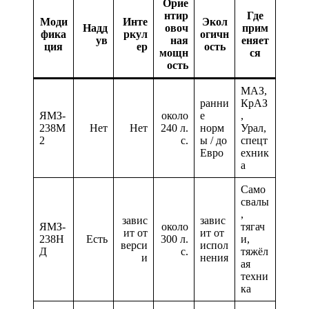
Орие
нтир
Где
Моди
Инте
Экол
Надд
овоч
прим
фика
ркул
огичн
ув
ная
еняет
ция
ер
ость
мощн
ся
ость
МАЗ,
ранни
КрАЗ
ЯМЗ-
около
е
,
238М
Нет
Нет
240 л.
норм
Урал,
2
с.
ы / до
спецт
Евро
ехник
а
Само
свалы
,
завис
завис
ЯМЗ-
около
тягач
ит от
ит от
238Н
Есть
300 л.
и,
верси
испол
Д
с.
тяжёл
и
нения
ая
техни
ка