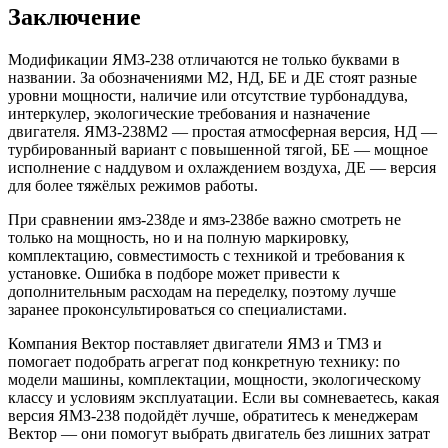
Заключение
Модификации ЯМЗ-238 отличаются не только буквами в
названии. За обозначениями М2, НД, БЕ и ДЕ стоят разные
уровни мощности, наличие или отсутствие турбонаддува,
интеркулер, экологические требования и назначение
двигателя. ЯМЗ-238М2 — простая атмосферная версия, НД —
турбированный вариант с повышенной тягой, БЕ — мощное
исполнение с наддувом и охлаждением воздуха, ДЕ — версия
для более тяжёлых режимов работы.
При сравнении ямз-238де и ямз-238бе важно смотреть не
только на мощность, но и на полную маркировку,
комплектацию, совместимость с техникой и требования к
установке. Ошибка в подборе может привести к
дополнительным расходам на переделку, поэтому лучше
заранее проконсультироваться со специалистами.
Компания Вектор поставляет двигатели ЯМЗ и ТМЗ и
помогает подобрать агрегат под конкретную технику: по
модели машины, комплектации, мощности, экологическому
классу и условиям эксплуатации. Если вы сомневаетесь, какая
версия ЯМЗ-238 подойдёт лучше, обратитесь к менеджерам
Вектор — они помогут выбрать двигатель без лишних затрат