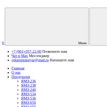
0
Меню
+7 (901) 057-22-00
Позвоните нам
Чат в Max
Мессенджер
vektormotoryar@mail.ru
Напишите нам
Главная
О нас
Продукция
ЯМЗ-236
ЯМЗ-238
ЯМЗ-240
ЯМЗ-534
ЯМЗ-536
ЯМЗ-650
ЯМЗ-656