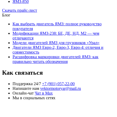
ЯМЗ-850
Скачать прайс-лист
Блог
Как выбрать двигатель ЯМЗ: полное руководство
покупателя
Модификации ЯМЗ-238: БЕ, ДЕ, НД, М2 — чем
отличаются
Модели двигателей ЯМЗ для грузовиков «Урал»
Двигатели ЯМЗ Евро-2, Евро-3, Евро-4: отличия и
совместимость
Расшифровка маркировки двигателей ЯМЗ: как
правильно читать обозначения
Как связаться
Поддержка 24/7
+7 (901) 057-22-00
Напишите нам
vektormotoryar@mail.ru
Онлайн-чат
Чат в Max
Мы в социальных сетях